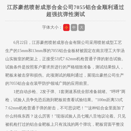
江苏豪然喷射成形合金公司7055铝合金顺利通过
超强抗弹性测试
字体大小：
小
中
大
6月22日，江苏豪然喷射成形合金有限公司采用喷射成型工艺
生产的15mm和13mm厚的7055铝合金板材被固定在南京理工大学汤
山实验室的靶架上，正接受53式7.62mm机枪普通子弹的射击试验。
试验条件是按照客户要求所进行的严格细致准备，测试结果惊人，
靶板未被击穿和损伤。此项测试的顺利通过，展现出豪然公司生产
的7055铝合金在装甲防护领域广阔的应用前景。
1把自动步枪、2发子弹、1套测速系统全部准备就绪。“呯呯”两
枪，试验人员争先恐后跑到靶板前查看试验结果。“100m距离53式
7.62mm机枪普通子弹的射击，不可思议吧！”“这种铝合金里面加了
什么特殊东西？这么厉害！”现场试验人员七嘴八舌地议论着。只见
被机枪打过的铝合金靶板上只有浅浅的两个弹坑，靶板背面平整没