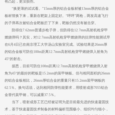
有凸起，更没损伤。
“换更薄的试试看。”15mm厚的铝合金板材被13mm厚的铝合金
板材替换下来，重新在靶架上固定好。“呯呯”两枪，两发高速飞行
的子弹再次被铝合金靶板拦了下来，靶板仍然没有被击穿。
防得住7.62mm普通步枪子弹，但防得住12.7mm高射机枪穿甲
燃烧弹吗？其实，对12.7mm高射机枪穿甲燃烧弹的抗弹性能测试早
在6月4日已在南京理工大学汤山实验室完成。试验结果是26mm厚
的铝合金板可防住100m距离12.7mm高射机枪穿甲燃烧弹入射角为
45°的射击。
据悉，目前可防住100m距离12.7mm高射机枪穿甲燃烧弹入射
角为45°的最好的靶板是15.2mm的装甲钢板。但与相同面积的26mm
的铝合金板相比，26mm厚铝合金的重量只有15.2mm装甲钢板的
62.5％。换句话说，达到相同防弹性能要求，用喷射成形7055铝合
金替代装甲钢，可以减重37.5％。
当下，喷射成形工艺已经被证明为是目前最先进的快速凝固技
术，基于快速凝固技术制备的材料偏析范围极小、组织均匀细小，