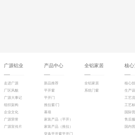
广源铝业
产品中心
全铝家居
核心
走进广源
新品推荐
全铝家居
核心
厂区风貌
平开窗
系统门窗
生产
广源大事记
平开门
工艺
组织架构
推拉窗/门
工艺
企业文化
幕墙
国际
广源荣誉
家装产品（平开）
售后
广源宣传片
家装产品（推拉）
国内
穿条平开窗平开门