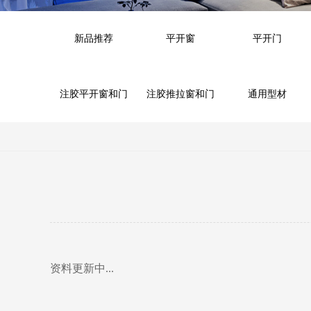
新品推荐
平开窗
平开门
注胶平开窗和门
注胶推拉窗和门
通用型材
资料更新中...