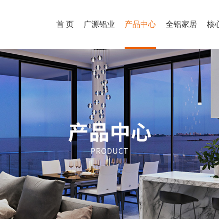
首 页
广源铝业
产品中心
全铝家居
核