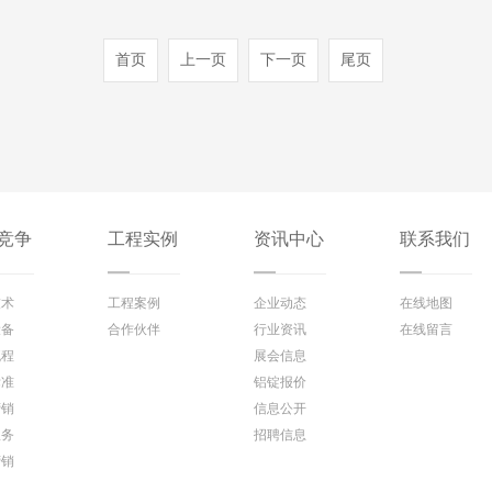
首页
上一页
下一页
尾页
竞争
工程实例
资讯中心
联系我们
技术
工程案例
企业动态
在线地图
设备
合作伙伴
行业资讯
在线留言
流程
展会信息
标准
铝锭报价
营销
信息公开
服务
招聘信息
营销