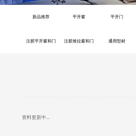
新品推荐
平开窗
平开门
注胶平开窗和门
注胶推拉窗和门
通用型材
资料更新中...