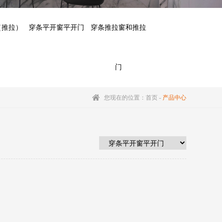
（推拉）
穿条平开窗平开门
穿条推拉窗和推拉
门
您现在的位置：
首页
-
产品中心