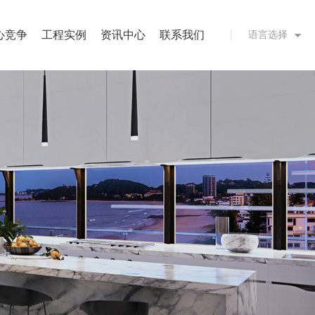
心竞争
工程实例
资讯中心
联系我们
语言选择