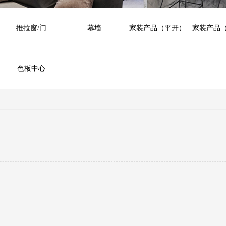
推拉窗/门
幕墙
家装产品（平开）
家装产品
色板中心