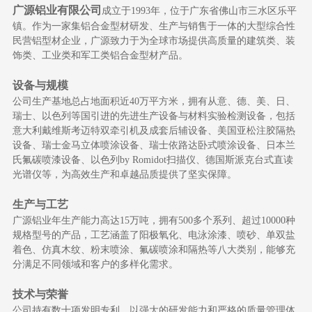
广源铝业有限公司
成立于
1993
年，位于广东省佛山市三水区乐平
镇。作为一家集铝合金型材研发、生产与销售于一体的大型综合性
民营铝型材企业，广源致力于为全球市场提供高质量的建筑类、装
饰类、工业类和军工类铝合金型材产品。
设
备与规模
公司生产基地总占地面积近
40
万平方米，拥有从意、德、美、日、
瑞士、以色列等国引进的先进生产设备与材料实验检测设备，包括
意大利戴维斯考迈特双牵引机及成套后辅设备、美国亚松注胶隔热
设备、瑞士金马立体喷涂设备、瑞士依路达卧式喷涂设备、日本兰
氏氟碳喷漆设备、以色列
by Romidot
扫描仪、德国斯派克台式直读
光谱仪等，为高效生产和卓越品质提供了坚实保障。
生产与工艺
广源铝业年生产能力高达
15
万吨，拥有
500
多个系列、超过
10000
种
规格型号的产品，工艺涵盖了阳极氧化、电泳涂漆、喷砂、单双盐
着色、仿真木纹、粉末喷涂、氟碳喷涂和隔热等八大类别，能够充
分满足不同领域和客户的多样化需求。
技术与荣誉
公司持有数十项发明专利，以强大的研发能力和严格的质量管理体