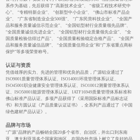
系作为基础，先后获得了“高新技术企业”、
“省级工程技术研究中
心”、
“专精特新企业”、
“创新型中小企业”、
“佛山市标准产品企
业”、
“广东省制造业企业
500
强”、
“广东民营科技企业”、
“全国产
品和服务质量诚信示范企业”、
“全国铝型材行业质量领先品牌”、
“全国质量诚信先进企业”、
“全国铝型材行业质量领先企业”、
“全
国质量检验信得过产品”、
“全国质量检验稳定合格产品”、
“全国产
品和服务质量诚信品牌”、
“全国质量信用企业”和“广东省重点商标
保护”等多项荣誉称号。
认证与资质
凭借雄厚的实力、先进的管理和优良的品质，广源铝业通过了
ISO9001
质量管理体系认证、
ISO14001
环境管理体系认证、
ISO45001
职业健康安全管理体系认证、
ISO10012
测量管理体系认
证、
ISO50001
能源管理体系认证、
IATF16949
质量管理体系标准和
佛山标准产品认证。多项产品获得了《采用国际标准产品标志证
书》和方圆认证《产品质量认证证书》，全系列产品通过了《中国
绿色建材产品认证》。
品牌与市场
“广源”品牌的产品畅销全国
20
多个省市、自治区，并出口到东南
亚、澳大利亚等多个国家和地区，在国内外市场上树立了良好的品