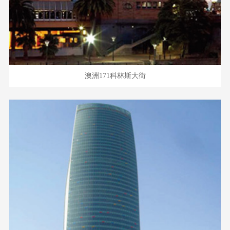
澳洲171科林斯大街