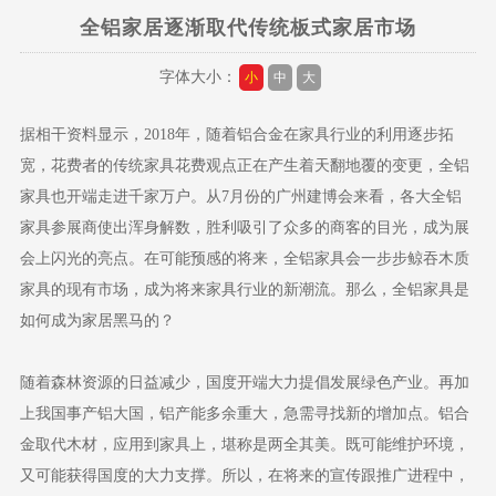
全铝家居逐渐取代传统板式家居市场
字体大小：
小
中
大
据相干资料显示，2018年，随着铝合金在家具行业的利用逐步拓
宽，花费者的传统家具花费观点正在产生着天翻地覆的变更，全铝
家具也开端走进千家万户。从7月份的广州建博会来看，各大全铝
家具参展商使出浑身解数，胜利吸引了众多的商客的目光，成为展
会上闪光的亮点。在可能预感的将来，全铝家具会一步步鲸吞木质
家具的现有市场，成为将来家具行业的新潮流。那么，全铝家具是
如何成为家居黑马的？
随着森林资源的日益减少，国度开端大力提倡发展绿色产业。再加
上我国事产铝大国，铝产能多余重大，急需寻找新的增加点。铝合
金取代木材，应用到家具上，堪称是两全其美。既可能维护环境，
又可能获得国度的大力支撑。所以，在将来的宣传跟推广进程中，