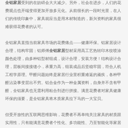
全铝家
居
受到的在妨碍会大大减少。另外，社会在进步，人们的花
费观点也开端变得更加开放多元化。从前很长的一段时光里，在人
们的传统印象中，家具就应当是用木材制造的，新兴资料的家具很
难获得花费者的认可。
全铝家具直指当前家具市场的花费痛点——健康环保。铝家居设计
合理，结构牢固；铝师傅
全铝家居
型材采用高工艺热转印木纹喷涂
颜色处理，由多种铝型材组成，设计合理，安装方便！结构设计合
理，层板间接接缝小，承重力高，组装成品后坚稳牢固，符合人机
工程学原理。甲醛问题始终是家居行业里积重难返的顽疾，各种甲
醛沾染事变层出不穷。铝合金作为一种金属资料，自身并不含有甲
醛，全铝家具也无需利用粘合剂进行拼接。满意花费者对家具健康
环保的须要，是全铝家具将木质家具拉下马的一大宝贝。
但受开放性的互联网思维影响，花费者不再单纯关注家具的材质跟
实用性，只有能满意花费者个性化、多功能性、乃至智能化等家居