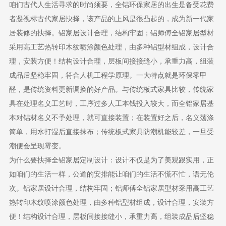
咱们古代人生活寻求的时尚须要，全铝环保家居的出生是备受花费
者凝视标古代家居抉择，该产品的上风是很凸起的，成为新一代家
居装修的抉择。铝家居设计合理，结构牢固；铝师傅全铝家居型材
采用高工艺热转印木纹喷涂颜色处理，由多种铝型材组成，设计合
理，安装方便！结构设计合理，层板间接接缝小，承重力高，组装
成品后坚稳牢固，符合人机工程学原理。一大特点就是环保零甲
醛，是传统资料更新调换的好产品。与传统板式家具比较，传统家
具在处理名义工艺时，工序过多人工本钱投入较大，而全铝家居基
本对铝材名义不予处理，就可直接装置；在装置好之后，名义荡涤
简单，用水打湿后直接抹布；传统板式家具防潮机能较差，一旦受
潮便会呈现霉变。
为什么要抉择全铝家居定制设计：设计不仅是为了美观跟实用，正
如咱们的生活一样，公道的安排能让咱们的生活不慌不忙，语无伦
次。铝家居设计合理，结构牢固；铝师傅全铝家居型材采用高工艺
热转印木纹喷涂颜色处理，由多种铝型材组成，设计合理，安装方
便！结构设计合理，层板间接接缝小，承重力高，组装成品后坚稳