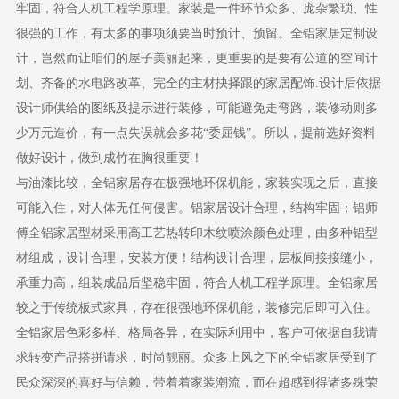
牢固，符合人机工程学原理。家装是一件环节众多、庞杂繁琐、性
很强的工作，有太多的事项须要当时预计、预留。全铝家居定制设
计，岂然而让咱们的屋子美丽起来，更重要的是要有公道的空间计
划、齐备的水电路改革、完全的主材抉择跟的家居配饰.设计后依据
设计师供给的图纸及提示进行装修，可能避免走弯路，装修动则多
少万元造价，有一点失误就会多花“委屈钱”。所以，提前选好资料
做好设计，做到成竹在胸很重要！
与油漆比较，全铝家居存在极强地环保机能，家装实现之后，直接
可能入住，对人体无任何侵害。铝家居设计合理，结构牢固；铝师
傅全铝家居型材采用高工艺热转印木纹喷涂颜色处理，由多种铝型
材组成，设计合理，安装方便！结构设计合理，层板间接接缝小，
承重力高，组装成品后坚稳牢固，符合人机工程学原理。全铝家居
较之于传统板式家具，存在很强地环保机能，装修完后即可入住。
全铝家居色彩多样、格局各异，在实际利用中，客户可依据自我请
求转变产品搭拼请求，时尚靓丽。众多上风之下的全铝家居受到了
民众深深的喜好与信赖，带着着家装潮流，而在超感到得诸多殊荣