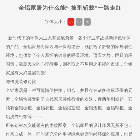
全铝家居为什么能“ 披荆斩棘”一路走红
字体大小：
小
中
大
新时代下的环保大业大有发展前景，各个行业革故鼎新绿色环保
的产品，全铝家居将家装与环保相结合，既供给了舒畅的家居居住
环境，也供给了令人释怀的健康的呼吸环境。适应大势，踊跃响应
国策，满意民众的心理须要，则有取之不尽用之不竭的市场，全铝
家居有大好发展前景!
与传统装修对比
全铝家居是一种可能随便拼接，组合，并且存在诸多健康环保的元
素，全铝快装受到了古代家居装修行业的欢送，近两年刚崛起，它
领有全铝橱柜、全铝衣柜、全铝浴室柜、全铝酒柜、全铝鞋柜、全
铝洗衣柜等等······
所有铝材名义能领有的木纹图案，全铝家居的设计作风无所不包，
作风自成一体，同时还充分的重视绿色健康时尚环保的应用，也是