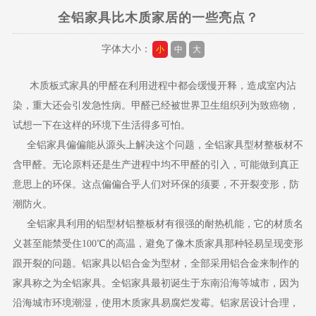
全铝家具比木质家居的一些亮点？
字体大小：
小
中
大
木质板式家具的甲醛在利用进程中都会缓慢开释，造成室内沾
染，重大还会引发急性病。甲醛已经被世界卫生组织列为致癌物，
试想一下在这样的环境下生活得多可怕。
全铝家具偏偏能从源头上解决这个问题，全铝家具型材整板材不
含甲醛。无论原料还是生产进程中均不甲醛的引入，可能做到真正
意思上的环保。这点偏偏合乎人们对环保的须要，不开裂变形，防
潮防火。
全铝家具利用的铝型材铝整板材有很强的耐热机能，它的材质名
义甚至能禁受住100℃的高温，避免了像木质家具那种轻易呈现变形
跟开裂的问题。铝家具以铝合金为型材，全部采用铝合金来制作的
家具称之为全铝家具。全铝家具最初诞生于东南沿海等城市，因为
沿海城市环境潮湿，使用木质家具易腐烂发霉。铝家居设计合理，