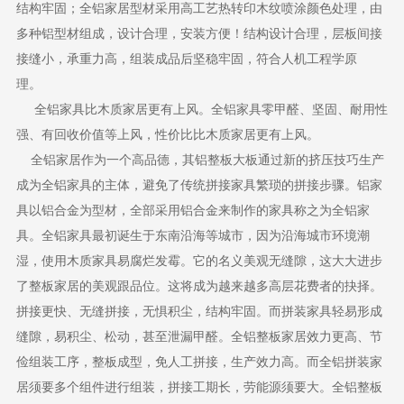
结构牢固；全铝家居型材采用高工艺热转印木纹喷涂颜色处理，由
多种铝型材组成，设计合理，安装方便！结构设计合理，层板间接
接缝小，承重力高，组装成品后坚稳牢固，符合人机工程学原
理。
全铝家具比木质家居更有上风。全铝家具零甲醛、坚固、耐用性
强、有回收价值等上风，性价比比木质家居更有上风。
全铝家居作为一个高品德，其铝整板大板通过新的挤压技巧生产
成为全铝家具的主体，避免了传统拼接家具繁琐的拼接步骤。铝家
具以铝合金为型材，全部采用铝合金来制作的家具称之为全铝家
具。全铝家具最初诞生于东南沿海等城市，因为沿海城市环境潮
湿，使用木质家具易腐烂发霉。它的名义美观无缝隙，这大大进步
了整板家居的美观跟品位。这将成为越来越多高层花费者的抉择。
拼接更快、无缝拼接，无惧积尘，结构牢固。而拼装家具轻易形成
缝隙，易积尘、松动，甚至泄漏甲醛。全铝整板家居效力更高、节
俭组装工序，整板成型，免人工拼接，生产效力高。而全铝拼装家
居须要多个组件进行组装，拼接工期长，劳能源须要大。全铝整板