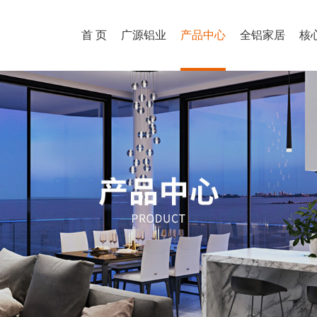
首 页
广源铝业
产品中心
全铝家居
核