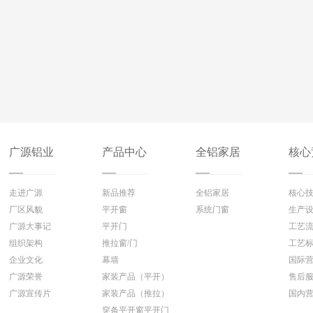
广源铝业
产品中心
全铝家居
核心
走进广源
新品推荐
全铝家居
核心
厂区风貌
平开窗
系统门窗
生产
广源大事记
平开门
工艺
组织架构
推拉窗/门
工艺
企业文化
幕墙
国际
广源荣誉
家装产品（平开）
售后
广源宣传片
家装产品（推拉）
国内
穿条平开窗平开门