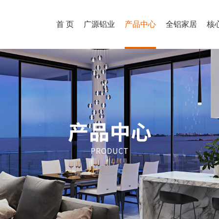
首 页
广源铝业
产品中心
全铝家居
核