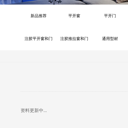
新品推荐
平开窗
平开门
注胶平开窗和门
注胶推拉窗和门
通用型材
资料更新中...