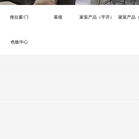
推拉窗/门
幕墙
家装产品（平开）
家装产品
色板中心