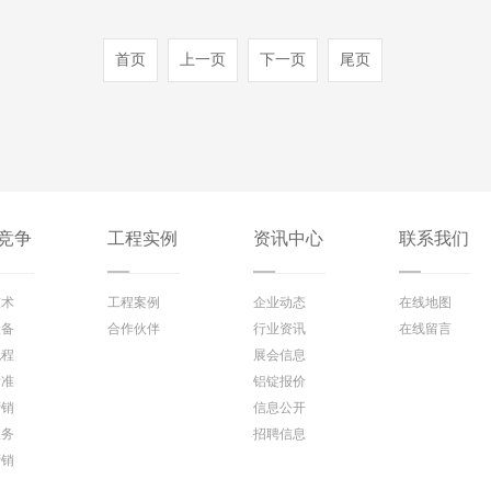
首页
上一页
下一页
尾页
竞争
工程实例
资讯中心
联系我们
技术
工程案例
企业动态
在线地图
设备
合作伙伴
行业资讯
在线留言
流程
展会信息
标准
铝锭报价
营销
信息公开
服务
招聘信息
营销