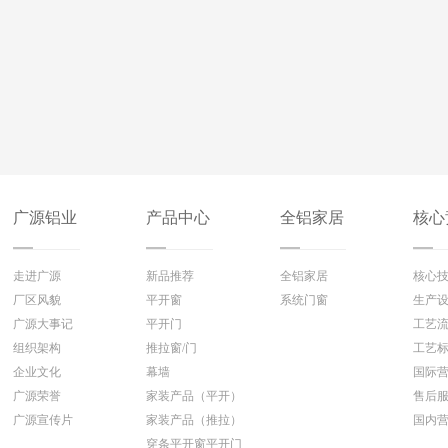
广源铝业
产品中心
全铝家居
核心
走进广源
新品推荐
全铝家居
核心
厂区风貌
平开窗
系统门窗
生产
广源大事记
平开门
工艺
组织架构
推拉窗/门
工艺
企业文化
幕墙
国际
广源荣誉
家装产品（平开）
售后
广源宣传片
家装产品（推拉）
国内
穿条平开窗平开门