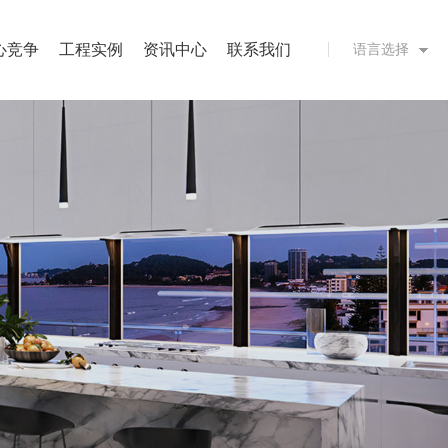
心竞争
工程实例
资讯中心
联系我们
语言选择