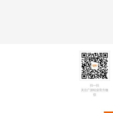
扫一扫
关注广源铝业官方微
信