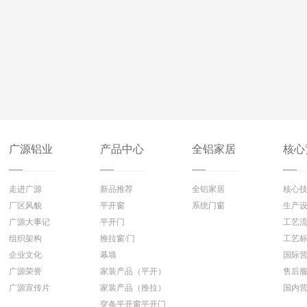
广源铝业
产品中心
全铝家居
核心
走进广源
新品推荐
全铝家居
核心
厂区风貌
平开窗
系统门窗
生产
广源大事记
平开门
工艺
组织架构
推拉窗/门
工艺
企业文化
幕墙
国际
广源荣誉
家装产品（平开）
售后
广源宣传片
家装产品（推拉）
国内
穿条平开窗平开门