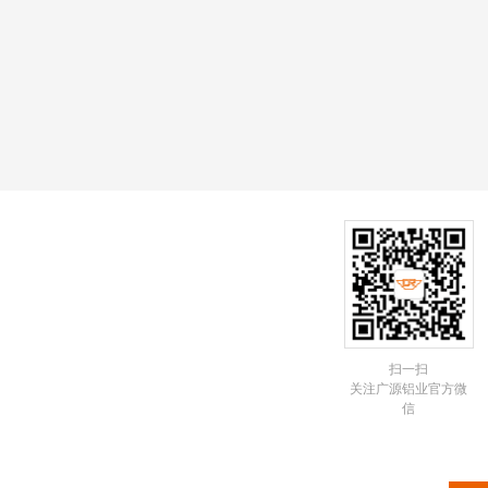
扫一扫
关注广源铝业官方微
信