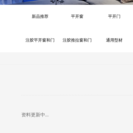
新品推荐
平开窗
平开门
注胶平开窗和门
注胶推拉窗和门
通用型材
资料更新中...