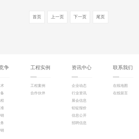
首页
上一页
下一页
尾页
竞争
工程实例
资讯中心
联系我们
技术
工程案例
企业动态
在线地图
设备
合作伙伴
行业资讯
在线留言
流程
展会信息
标准
铝锭报价
营销
信息公开
服务
招聘信息
营销