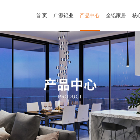
首 页
广源铝业
产品中心
全铝家居
核