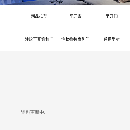
新品推荐
平开窗
平开门
注胶平开窗和门
注胶推拉窗和门
通用型材
资料更新中...