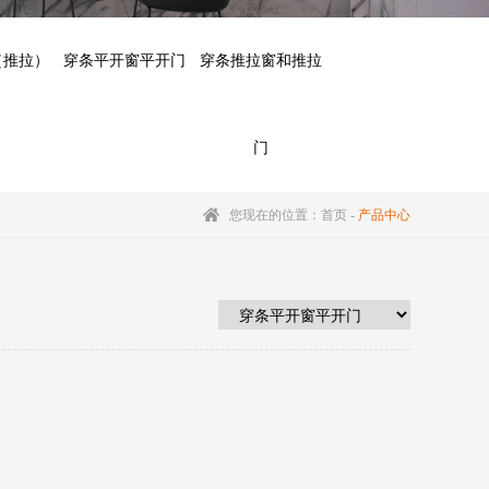
（推拉）
穿条平开窗平开门
穿条推拉窗和推拉
门
您现在的位置：
首页
-
产品中心