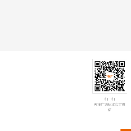
扫一扫
关注广源铝业官方微
信