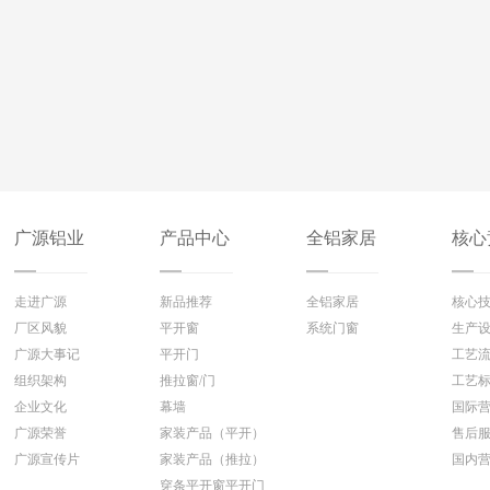
广源铝业
产品中心
全铝家居
核心
走进广源
新品推荐
全铝家居
核心
厂区风貌
平开窗
系统门窗
生产
广源大事记
平开门
工艺
组织架构
推拉窗/门
工艺
企业文化
幕墙
国际
广源荣誉
家装产品（平开）
售后
广源宣传片
家装产品（推拉）
国内
穿条平开窗平开门