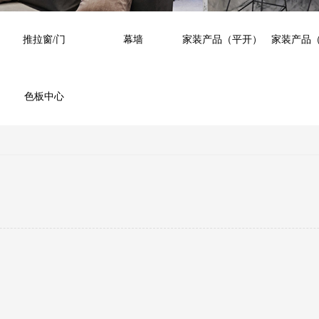
推拉窗/门
幕墙
家装产品（平开）
家装产品
色板中心