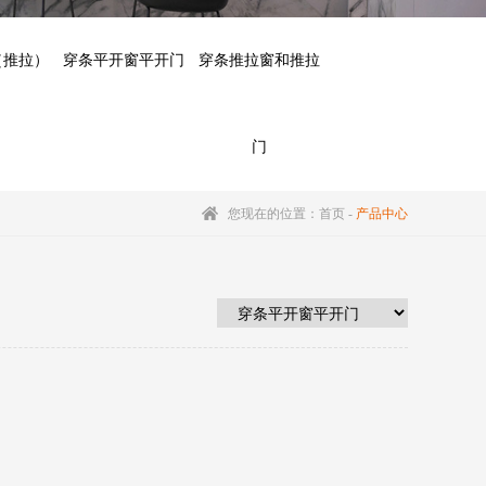
（推拉）
穿条平开窗平开门
穿条推拉窗和推拉
门
您现在的位置：
首页
-
产品中心