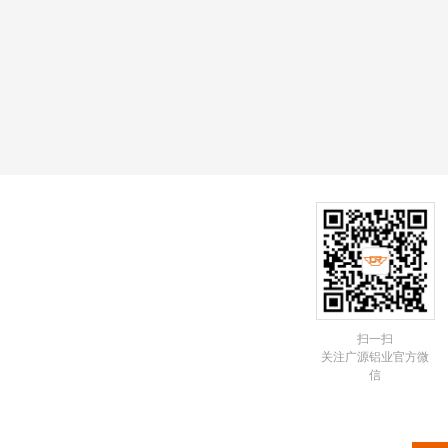
扫一扫
关注广源铝业官方微
信