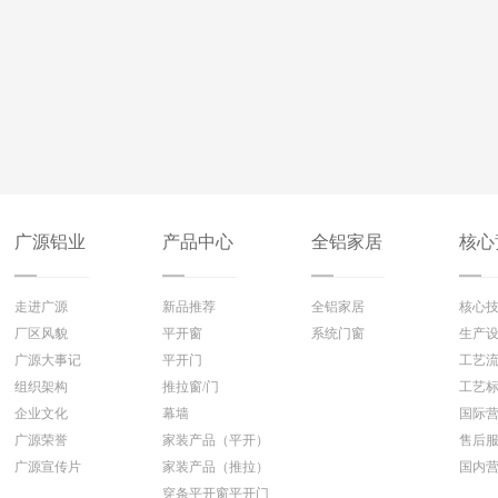
广源铝业
产品中心
全铝家居
核心
走进广源
新品推荐
全铝家居
核心
厂区风貌
平开窗
系统门窗
生产
广源大事记
平开门
工艺
组织架构
推拉窗/门
工艺
企业文化
幕墙
国际
广源荣誉
家装产品（平开）
售后
广源宣传片
家装产品（推拉）
国内
穿条平开窗平开门