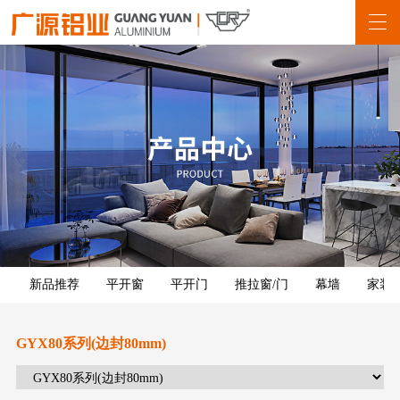
新品推荐
平开窗
平开门
推拉窗/门
幕墙
家装
GYX80系列(边封80mm)