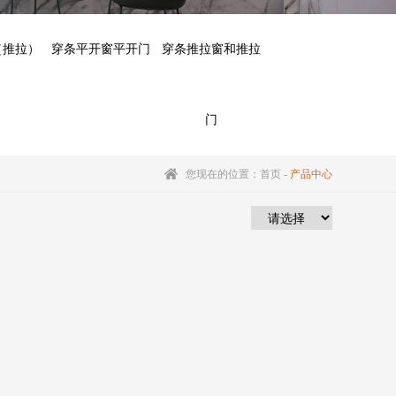
（推拉）
穿条平开窗平开门
穿条推拉窗和推拉
门
您现在的位置：
首页
-
产品中心