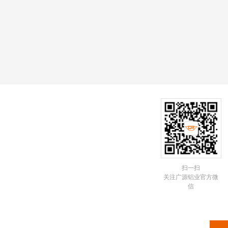
扫一扫
关注广源铝业官方微
信