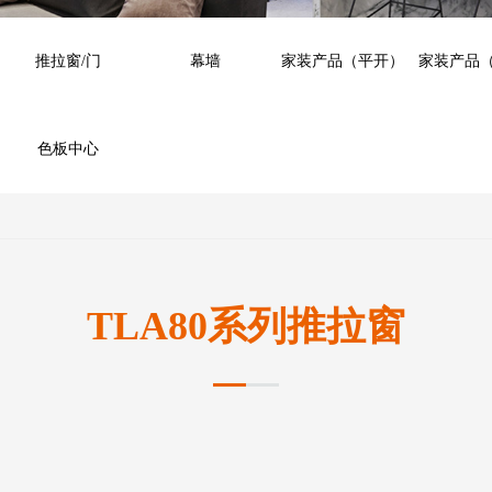
推拉窗/门
幕墙
家装产品（平开）
家装产品
色板中心
TLA80系列推拉窗