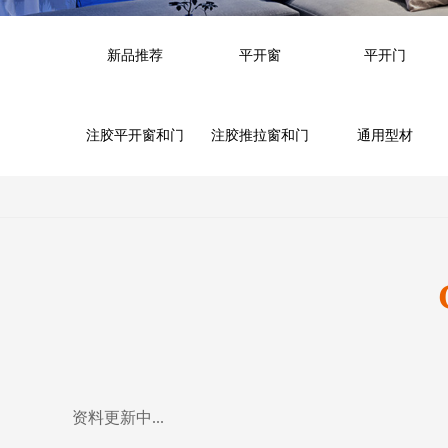
新品推荐
平开窗
平开门
注胶平开窗和门
注胶推拉窗和门
通用型材
资料更新中...