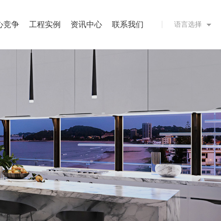
心竞争
工程实例
资讯中心
联系我们
语言选择