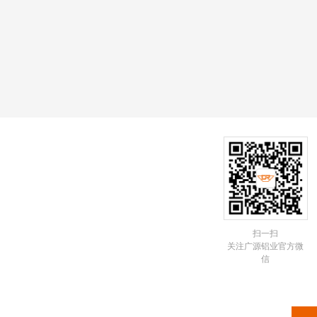
扫一扫
关注广源铝业官方微
信