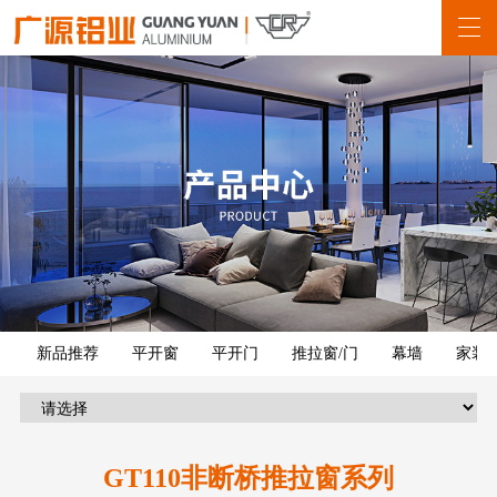
新品推荐
平开窗
平开门
推拉窗/门
幕墙
家装
GT110非断桥推拉窗系列