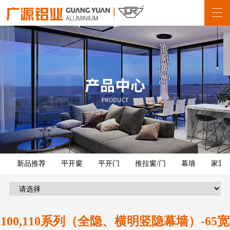
新品推荐
平开窗
平开门
推拉窗/门
幕墙
家装
100,110系列（全隐、横明竖隐幕墙）-65宽