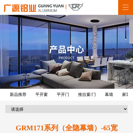
新品推荐
平开窗
平开门
推拉窗/门
幕墙
家装
GRM171系列（全隐幕墙）-65宽