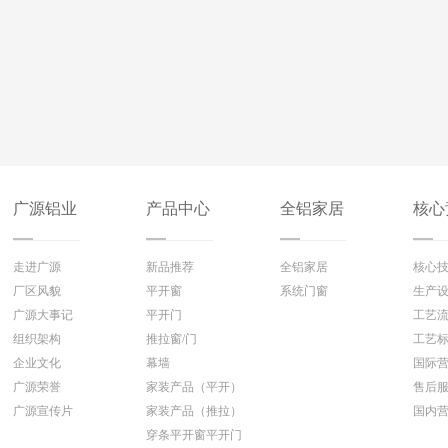
广源铝业
产品中心
全铝家居
核心
走进广源
新品推荐
全铝家居
核心
厂区风貌
平开窗
系统门窗
生产
广源大事记
平开门
工艺
组织架构
推拉窗/门
工艺
企业文化
幕墙
国际
广源荣誉
家装产品（平开）
售后
广源宣传片
家装产品（推拉）
国内
穿条平开窗平开门