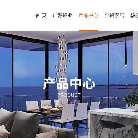
首 页
广源铝业
产品中心
全铝家居
核