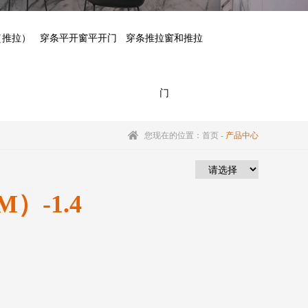
（推拉）
穿条平开窗平开门
穿条推拉窗和推拉
门
您现在的位置：
首页
-
产品中心
）-1.4