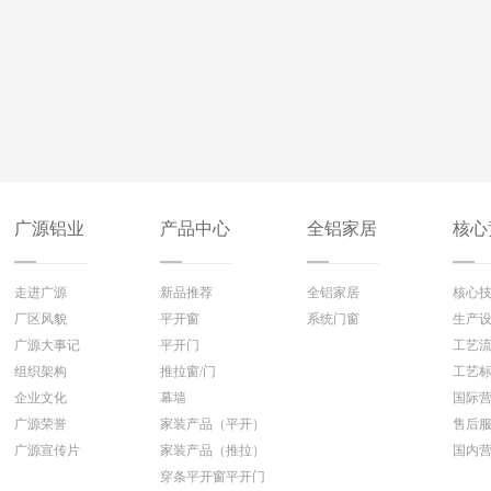
广源铝业
产品中心
全铝家居
核心
走进广源
新品推荐
全铝家居
核心
厂区风貌
平开窗
系统门窗
生产
广源大事记
平开门
工艺
组织架构
推拉窗/门
工艺
企业文化
幕墙
国际
广源荣誉
家装产品（平开）
售后
广源宣传片
家装产品（推拉）
国内
穿条平开窗平开门