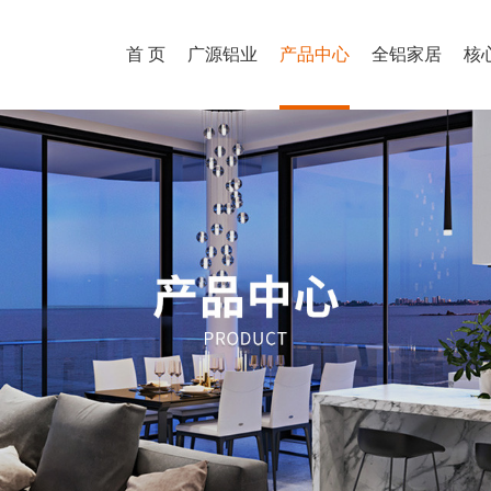
首 页
广源铝业
产品中心
全铝家居
核