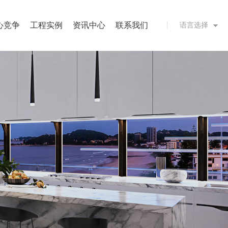
心竞争
工程实例
资讯中心
联系我们
语言选择