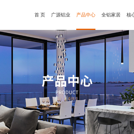
首 页
广源铝业
产品中心
全铝家居
核