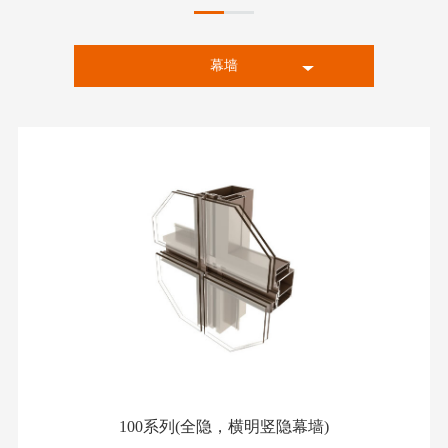
幕墙
全部
推拉窗、门
通用型材
平开门
平开窗
100系列(全隐，横明竖隐幕墙)